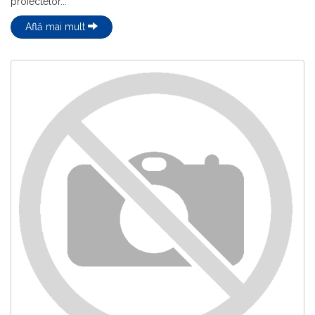
proiectelor...
Află mai mult