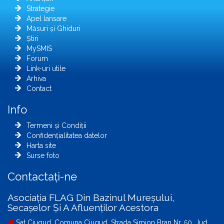
Strategie
Apel lansare
Măsuri și Ghiduri
Știri
MySMIS
Forum
Link-uri utile
Arhiva
Contact
Info
Termeni și Condiții
Confidențialitatea datelor
Harta site
Surse foto
Contactați-ne
Asociația FLAG Din Bazinul Mureșului,
Secașelor Și A Afluenților Acestora
Sat Ciugud, Comuna Ciugud, Strada Simion Bran Nr. 50, Jud.